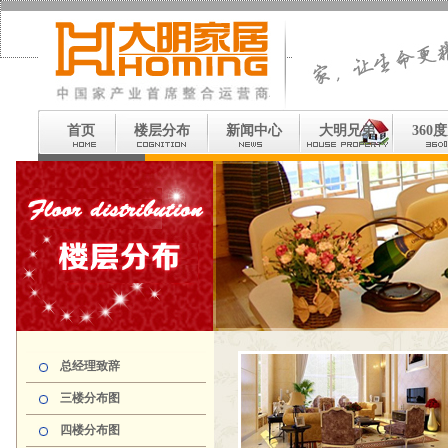
首页
楼层分布
新闻中心
大明兄弟
360
总经理致辞
三楼分布图
四楼分布图