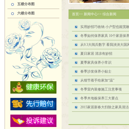
五楼分布图
六楼分布图
首页
>>
新闻中心
>>
综合新闻
实用妙招巧收纳 小户型也能宽
冬季如何保养家具 10个家居保
从9.3大阅兵数字 看我泱泱大国
夏日家居 清凉有妙招
夏季家具保养小常识
春季沙发保养小贴士
从细节着手给家加“温”
冬季室内装修施工注意事项
冬季木地板保养三大要点
2015家居新春大扫除之家具清