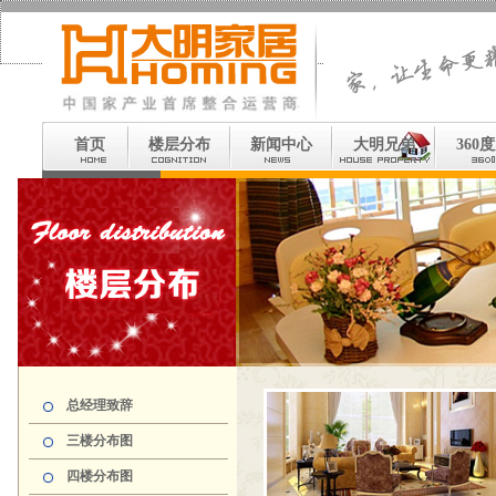
首页
楼层分布
新闻中心
大明兄弟
360
总经理致辞
三楼分布图
四楼分布图